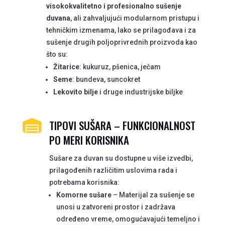
visokokvalitetno i profesionalno sušenje
duvana
, ali zahvaljujući modularnom pristupu i
tehničkim izmenama, lako se prilagođava i za
sušenje drugih poljoprivrednih proizvoda kao
što su:
Žitarice
: kukuruz, pšenica, ječam
Seme
: bundeva, suncokret
Lekovito bilje
i druge industrijske biljke
TIPOVI SUŠARA – FUNKCIONALNOST

PO MERI KORISNIKA
Sušare za duvan su dostupne u više izvedbi,
prilagođenih različitim uslovima rada i
potrebama korisnika:
Komorne sušare
– Materijal za sušenje se
unosi u zatvoreni prostor i zadržava
određeno vreme, omogućavajući temeljno i