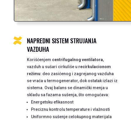
NAPREDNI SISTEM STRUJANJA

VAZDUHA
Korišćenjem
centrifugalnog ventilatora
,
vazduh u sušari cirkuliše u
recirkulacionom
režimu
: deo zasićenog i zagrejanog vazduha
se vraća u termogenerator, dok ostatak izlazi iz
sistema. Ovaj balans se dinamički menja u
skladu sa fazama sušenja, što omogućava:
Energetsku efikasnost
Preciznu kontrolu temperature i vlažnosti
Uniformno sušenje celokupnog materijala