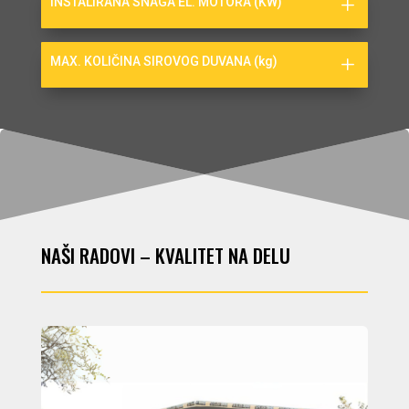
INSTALIRANA SNAGA EL. MOTORA (KW)
MAX. KOLIČINA SIROVOG DUVANA (kg)
NAŠI RADOVI – KVALITET NA DELU