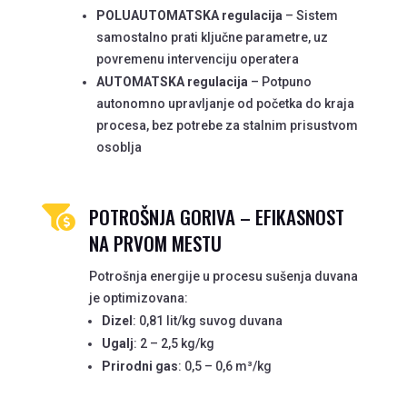
POLUAUTOMATSKA regulacija
– Sistem
samostalno prati ključne parametre, uz
povremenu intervenciju operatera
AUTOMATSKA regulacija
– Potpuno
autonomno upravljanje od početka do kraja
procesa, bez potrebe za stalnim prisustvom
osoblja
POTROŠNJA GORIVA – EFIKASNOST

NA PRVOM MESTU
Potrošnja energije u procesu sušenja duvana
je optimizovana:
Dizel
: 0,81 lit/kg suvog duvana
Ugalj
: 2 – 2,5 kg/kg
Prirodni gas
: 0,5 – 0,6 m³/kg