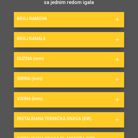
sa jednim redom igala
BROJ RAMOVA
BROJ KANALA
DUŽINA (mm)
ŠIRINA (mm)
VISINA (mm)
INSTALIRANA TERMIČKA SNAGA (KW)