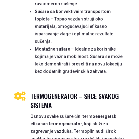
ravnomerno sušenje.
Sušare sa konvektivnim transportom
toplote
– Topao vazduh struji oko
materijala, omogućavajući efikasno
isparavanje vlage i optimalne rezultate
sušenja.
Montažne sušare
– Idealne za korisnike
kojima je važna mobilnost. Sušara se može
lako demontirati i preseliti na novu lokaciju
bez dodatnih građevinskih zahvata.
TERMOGENERATOR – SRCE SVAKOG

SISTEMA
Osnovu svake sušare čini
termoenergetski
efikasan termogenerator
, koji služi za
zagrevanje vazduha. Termoplin nudi širok
spektar termogeneratora različitih kapaciteta i