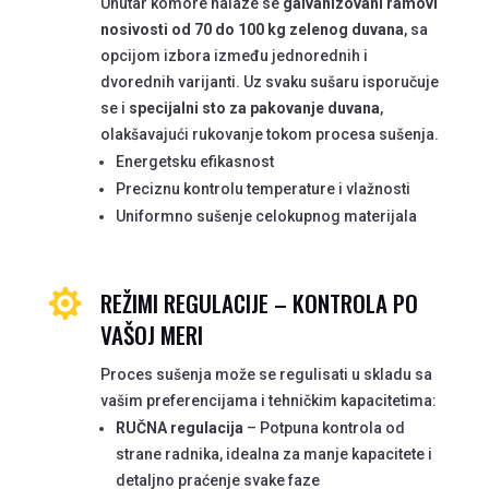
Unutar komore nalaze se
galvanizovani ramovi
nosivosti od 70 do 100 kg zelenog duvana
, sa
opcijom izbora između jednorednih i
dvorednih varijanti. Uz svaku sušaru isporučuje
se i
specijalni sto za pakovanje duvana
,
olakšavajući rukovanje tokom procesa sušenja.
Energetsku efikasnost
Preciznu kontrolu temperature i vlažnosti
Uniformno sušenje celokupnog materijala
REŽIMI REGULACIJE – KONTROLA PO

VAŠOJ MERI
Proces sušenja može se regulisati u skladu sa
vašim preferencijama i tehničkim kapacitetima:
RUČNA regulacija
– Potpuna kontrola od
strane radnika, idealna za manje kapacitete i
detaljno praćenje svake faze