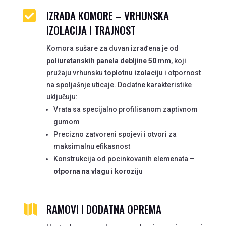
IZRADA KOMORE – VRHUNSKA

IZOLACIJA I TRAJNOST
Komora sušare za duvan izrađena je od
poliuretanskih panela debljine 50 mm
, koji
pružaju vrhunsku
toplotnu izolaciju
i otpornost
na spoljašnje uticaje. Dodatne karakteristike
uključuju:
Vrata sa specijalno profilisanom zaptivnom
gumom
Precizno zatvoreni spojevi i otvori za
maksimalnu efikasnost
Konstrukcija od pocinkovanih elemenata –
otporna na vlagu i koroziju
RAMOVI I DODATNA OPREMA
