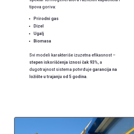
tipova goriva:
Prirodni gas
Dizel
Ugalj
Biomasa
Svi modeli karakteriše izuzetna efikasnost –
stepen iskorišćenja iznosi čak 93%
, a
dugotrajnost sistema potvrđuje
garancija na
ložište u trajanju od 5 godina
.