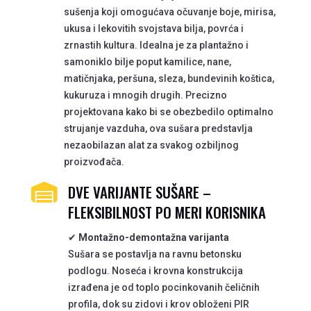
sušenja koji omogućava očuvanje boje, mirisa,
ukusa i lekovitih svojstava bilja, povrća i
zrnastih kultura. Idealna je za plantažno i
samoniklo bilje poput kamilice, nane,
matičnjaka, peršuna, sleza, bundevinih koštica,
kukuruza i mnogih drugih. Precizno
projektovana kako bi se obezbedilo optimalno
strujanje vazduha, ova sušara predstavlja
nezaobilazan alat za svakog ozbiljnog
proizvođača.
DVE VARIJANTE SUŠARE –

FLEKSIBILNOST PO MERI KORISNIKA
✔
Montažno-demontažna varijanta
Sušara se postavlja na ravnu betonsku
podlogu. Noseća i krovna konstrukcija
izrađena je od toplo pocinkovanih čeličnih
profila, dok su zidovi i krov obloženi PIR