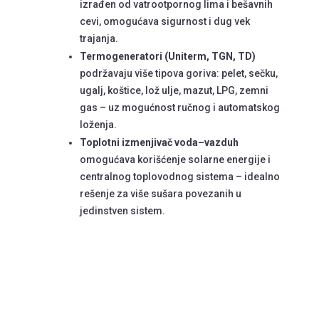
izrađen od vatrootpornog lima i bešavnih
cevi, omogućava sigurnost i dug vek
trajanja.
Termogeneratori (Uniterm, TGN, TD)
podržavaju više tipova goriva: pelet, sečku,
ugalj, koštice, lož ulje, mazut, LPG, zemni
gas – uz mogućnost ručnog i automatskog
loženja.
Toplotni izmenjivač voda–vazduh
omogućava korišćenje solarne energije i
centralnog toplovodnog sistema – idealno
rešenje za više sušara povezanih u
jedinstven sistem.