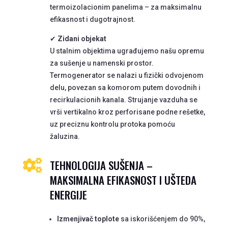
termoizolacionim panelima – za maksimalnu
efikasnost i dugotrajnost.
✔
Zidani objekat
U stalnim objektima ugrađujemo našu opremu
za sušenje u namenski prostor.
Termogenerator se nalazi u fizički odvojenom
delu, povezan sa komorom putem dovodnih i
recirkulacionih kanala. Strujanje vazduha se
vrši vertikalno kroz perforisane podne rešetke,
uz preciznu kontrolu protoka pomoću
žaluzina.
TEHNOLOGIJA SUŠENJA –

MAKSIMALNA EFIKASNOST I UŠTEDA
ENERGIJE
Izmenjivač toplote
sa iskorišćenjem do 90%,