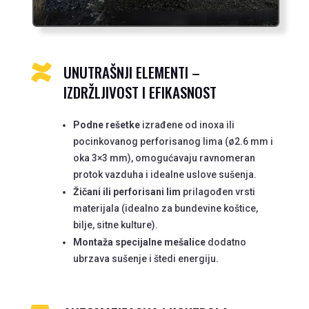
UNUTRAŠNJI ELEMENTI –

IZDRŽLJIVOST I EFIKASNOST
Podne rešetke
izrađene od inoxa ili
pocinkovanog perforisanog lima (ø2.6 mm i
oka 3×3 mm), omogućavaju ravnomeran
protok vazduha i idealne uslove sušenja.
Žičani ili perforisani lim
prilagođen vrsti
materijala (idealno za bundevine koštice,
bilje, sitne kulture).
Montaža specijalne mešalice
dodatno
ubrzava sušenje i štedi energiju.