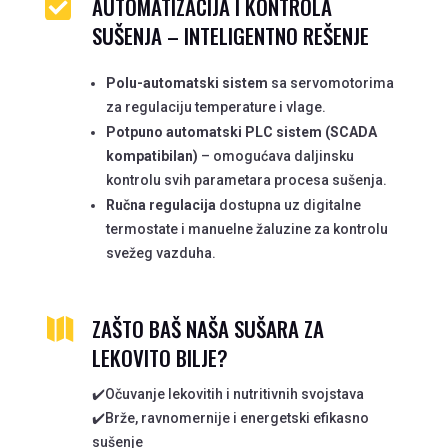
AUTOMATIZACIJA I KONTROLA

SUŠENJA – INTELIGENTNO REŠENJE
Polu-automatski sistem
sa servomotorima
za regulaciju temperature i vlage.
Potpuno automatski PLC sistem (SCADA
kompatibilan)
– omogućava daljinsku
kontrolu svih parametara procesa sušenja.
Ručna regulacija
dostupna uz digitalne
termostate i manuelne žaluzine za kontrolu
svežeg vazduha.
ZAŠTO BAŠ NAŠA SUŠARA ZA

LEKOVITO BILJE?
✔️Očuvanje lekovitih i nutritivnih svojstava
✔️Brže, ravnomernije i energetski efikasno
sušenje