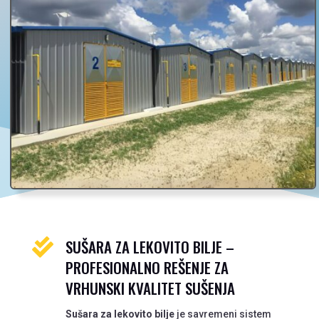
SUŠARA ZA LEKOVITO BILJE –

PROFESIONALNO REŠENJE ZA
VRHUNSKI KVALITET SUŠENJA
Sušara za lekovito bilje
je savremeni sistem